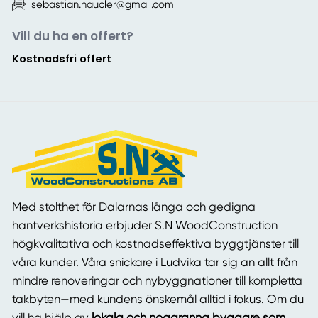
sebastian.naucler@gmail.com
Vill du ha en offert?
Kostnadsfri offert
Med stolthet för Dalarnas långa och gedigna
hantverkshistoria erbjuder S.N WoodConstruction
högkvalitativa och kostnadseffektiva byggtjänster till
våra kunder. Våra snickare i Ludvika tar sig an allt från
mindre renoveringar och nybyggnationer till kompletta
takbyten—med kundens önskemål alltid i fokus. Om du
vill ha hjälp av
lokala och noggranna byggare som