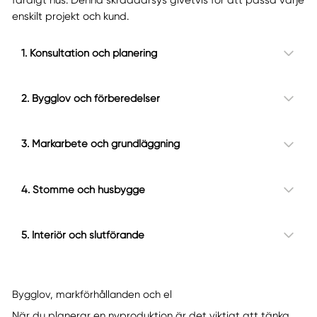
färdigt hus. Denna skräddarsys givetvis för att passa varje
enskilt projekt och kund.
1. Konsultation och planering
2. Bygglov och förberedelser
3. Markarbete och grundläggning
4. Stomme och husbygge
5. Interiör och slutförande
Bygglov, markförhållanden och el
När du planerar en nyproduktion är det viktigt att tänka